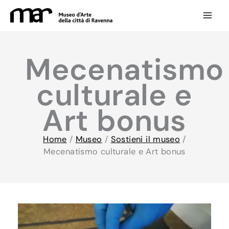
Vai
al
contenuto
Mecenatismo
culturale e
Art bonus
Home
/
Museo
/
Sostieni il museo
/
Mecenatismo culturale e Art bonus