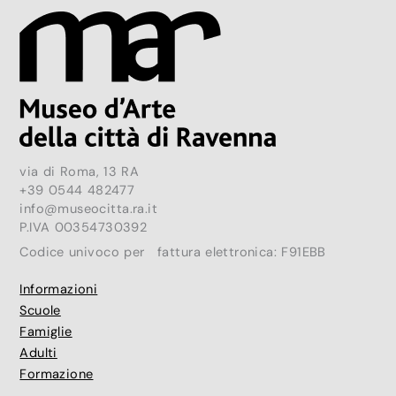
via di Roma, 13 RA
+39 0544 482477
info@museocitta.ra.it
P.IVA 00354730392
Codice univoco per fattura elettronica: F91EBB
Informazioni
Scuole
Famiglie
Adulti
Formazione