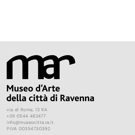
via di Roma, 13 RA
+39 0544 482477
info@museocitta.ra.it
P.IVA 00354730392