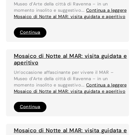
Museo d’Arte della città di Ravenna – in un
momento insolito e suggestivo.…
Continua a leggere
Mosaico di Notte al MAR: visita guidata e aperitivo
Mosaico
Continua
di
Notte
al
MAR:
visita
Mosaico di Notte al MAR: visita guidata e
guidata
e
aperitivo
aperitivo
Un’occasione affascinante per vivere il MAR –
Museo d’Arte della città di Ravenna – in un
momento insolito e suggestivo.…
Continua a leggere
Mosaico di Notte al MAR: visita guidata e aperitivo
Mosaico
Continua
di
Notte
al
MAR:
visita
Mosaico di Notte al MAR: visita guidata e
guidata