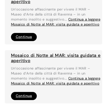
e
aperitivo
aperitivo
Un’occasione affascinante per vivere il MAR –
Museo d’Arte della città di Ravenna – in un
momento insolito e suggestivo.…
Continua a leggere
Mosaico di Notte al MAR: visita guidata e aperitivo
Mosaico
Continua
di
Notte
al
MAR:
visita
Mosaico di Notte al MAR: visita guidata e
guidata
e
aperitivo
aperitivo
Un’occasione affascinante per vivere il MAR –
Museo d’Arte della città di Ravenna – in un
momento insolito e suggestivo.…
Continua a leggere
Mosaico di Notte al MAR: visita guidata e aperitivo
Mosaico
Continua
di
Notte
al