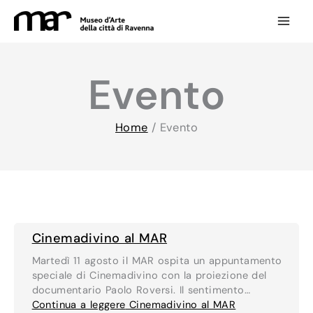
Vai
al
contenuto
Evento
Home
/
Evento
Cinemadivino al MAR
Martedì 11 agosto il MAR ospita un appuntamento
speciale di Cinemadivino con la proiezione del
documentario Paolo Roversi. Il sentimento…
Continua a leggere
Cinemadivino al MAR