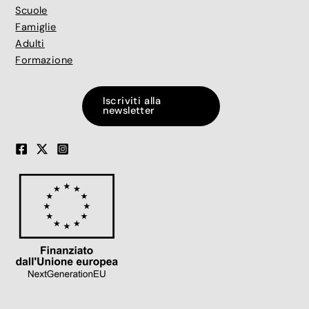
Scuole
Famiglie
Adulti
Formazione
Iscriviti alla
newsletter