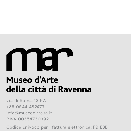
via di Roma, 13 RA
+39 0544 482477
info@museocitta.ra.it
P.IVA 00354730392
Codice univoco per fattura elettronica: F91EBB