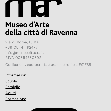
via di Roma, 13 RA
+39 0544 482477
info@museocitta.ra.it
P.IVA 00354730392
Codice univoco per fattura elettronica: F91EBB
Informazioni
Scuole
Famiglie
Adulti
Formazione