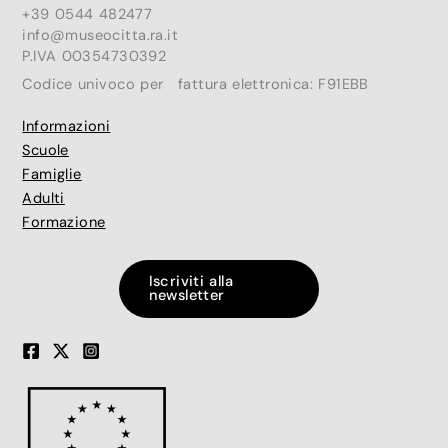
+39 0544 482477
info@museocitta.ra.it
P.IVA 00354730392
Codice univoco per fattura elettronica: F91EBB
Informazioni
Scuole
Famiglie
Adulti
Formazione
Iscriviti alla
newsletter