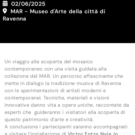
02/06/2025
MAR - Museo d'Arte della città di
Ravenna
Un viaggio alla scoperta del mosaico
contemporaneo con una visita guidata alla
collezione del MAR. Un percorso affascinante che
mette in dialogo la tradizione musiva di Ravenna
con le sperimentazioni di artisti moderni e
contemporanei. Tecniche, materiali e visioni
innovative danno vita a opere uniche, raccontate da
esperti che guideranno i visitatori alla scoperta di
questo patrimonio d’arte e creatività.
A conclusione i partecipanti saranno accompagnati
a visitare l’installazione di
Victor Fotzo Nyie
Io