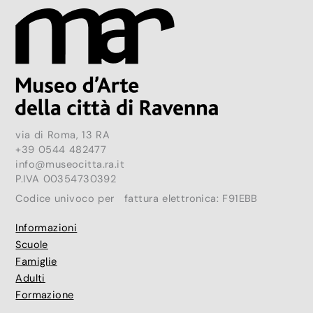
via di Roma, 13 RA
+39 0544 482477
info@museocitta.ra.it
P.IVA 00354730392
Codice univoco per fattura elettronica: F91EBB
Informazioni
Scuole
Famiglie
Adulti
Formazione