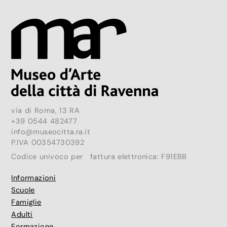
via di Roma, 13 RA
+39 0544 482477
info@museocitta.ra.it
P.IVA 00354730392
Codice univoco per fattura elettronica: F91EBB
Informazioni
Scuole
Famiglie
Adulti
Formazione