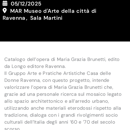
05/12/2025
MAR Museo d'Arte della città di
Ravenna
Sala Martini
Catalogo dell’opera di Maria Grazia Brunetti, edito
da Longo editore Ravenna.
Il Gruppo Arte e Pratiche Artistiche Casa delle
Donne Ravenna, con questo progetto, intende
valorizzare l’opera di Maria Grazia Brunetti che,
grazie ad una personale ricerca sul mosaico legato
allo spazio architettonico e all’arredo urbano,
utilizzando anche materiali eterodossi rispetto alla
tradizione, dialoga con i grandi rivolgimenti socio
culturali dell’Italia degli anni ’60 e ’70 del secolo
scorso.