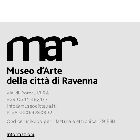
via di Roma, 13 RA
+39 0544 482477
info@museocitta.ra.it
P.IVA 00354730392
Codice univoco per fattura elettronica: F91EBB
Informazioni