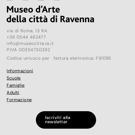
via di Roma, 13 RA
+39 0544 482477
info@museocitta.ra.it
P.IVA 00354730392
Codice univoco per fattura elettronica: F91EBB
Informazioni
Scuole
Famiglie
Adulti
Formazione
Iscriviti alla
newsletter