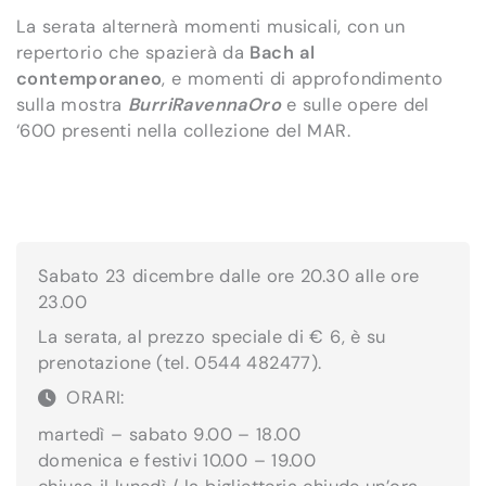
La serata alternerà momenti musicali, con un
repertorio che spazierà da
Bach
al
contemporaneo
, e momenti di approfondimento
sulla mostra
BurriRavennaOro
e sulle opere del
‘600 presenti nella collezione del
MAR
.
Sabato
23
dicembre
dalle ore 20.30 alle ore
23.00
La serata, al prezzo speciale di € 6, è su
prenotazione (tel. 0544 482477).
ORARI:
martedì – sabato 9.00 – 18.00
domenica e festivi 10.00 – 19.00