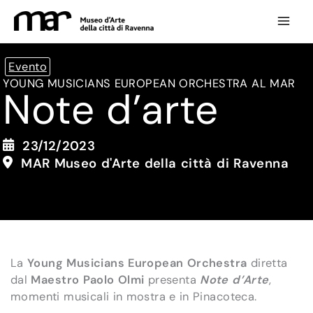
Vai
al
contenuto
Evento
YOUNG MUSICIANS EUROPEAN ORCHESTRA AL MAR
Note d’arte
23/12/2023
MAR Museo d'Arte della città di Ravenna
La
Young Musicians European Orchestra
diretta
dal
Maestro Paolo Olmi
presenta
Note d’Arte
,
momenti musicali in mostra e in Pinacoteca.