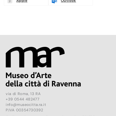
Apple
Outlook
via di Roma, 13 RA
+39 0544 482477
info@museocitta.ra.it
P.IVA 00354730392