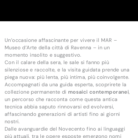
Un’occasione affascinante per vivere il MAR –
Museo d’Arte della città di Ravenna – in un
momento insolito e suggestivo.
Con il calare della sera, le sale si fanno più
silenziose e raccolte, e la visita guidata prende una
piega nuova: più lenta, più intima, più coinvolgente.
Accompagnati da una guida esperta, scoprirete la
collezione permanente di
mosaici contemporanei
,
un percorso che racconta come questa antica
tecnica abbia saputo rinnovarsi ed evolversi,
affascinando generazioni di artisti fino ai giorni
nostri.
Dalle avanguardie del Novecento fino ai linguaggi
più attuali, tra le opere esposte emergono nomi