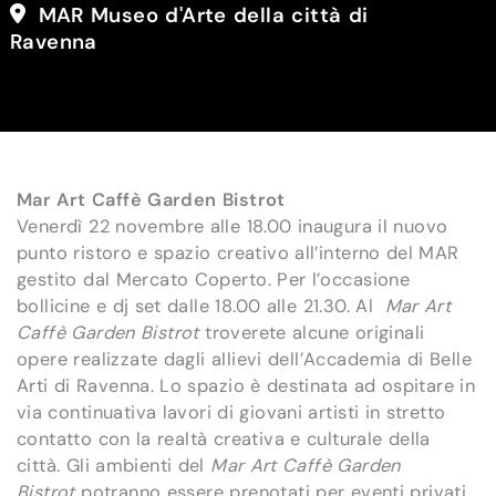
MAR Museo d'Arte della città di
Ravenna
Mar
Art Caffè Garden Bistrot
Venerdì 22 novembre alle 18.00 inaugura il nuovo
punto ristoro e spazio creativo all’interno del MAR
gestito dal Mercato Coperto. Per l’occasione
bollicine e dj set dalle 18.00 alle 21.30. Al
Mar Art
Caffè Garden Bistrot
troverete alcune originali
opere realizzate dagli allievi dell’Accademia di Belle
Arti di Ravenna. Lo spazio è destinata ad ospitare in
via continuativa lavori di giovani artisti in stretto
contatto con la realtà creativa e culturale della
città. Gli ambienti del
Mar Art Caffè Garden
Bistrot
potranno essere prenotati per eventi privati