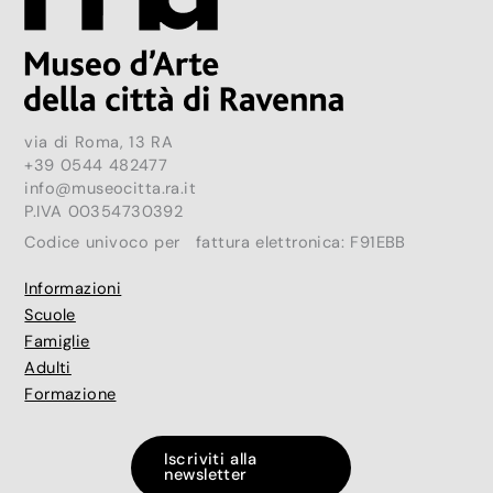
via di Roma, 13 RA
+39 0544 482477
info@museocitta.ra.it
P.IVA 00354730392
Codice univoco per fattura elettronica: F91EBB
Informazioni
Scuole
Famiglie
Adulti
Formazione
Iscriviti alla
newsletter