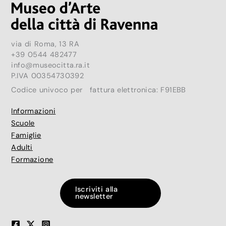
via di Roma, 13 RA
+39 0544 482477
info@museocitta.ra.it
P.IVA 00354730392
Codice univoco per fattura elettronica: F91EBB
Informazioni
Scuole
Famiglie
Adulti
Formazione
Iscriviti alla
newsletter