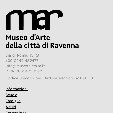
via di Roma, 13 RA
+39 0544 482477
info@museocitta.ra.it
P.IVA 00354730392
Codice univoco per fattura elettronica: F91EBB
Informazioni
Scuole
Famiglie
Adulti