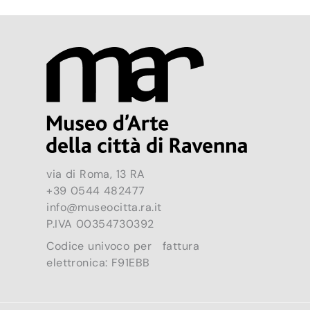
via di Roma, 13 RA
+39 0544 482477
info@museocitta.ra.it
P.IVA 00354730392
Codice univoco per fattura
elettronica: F91EBB