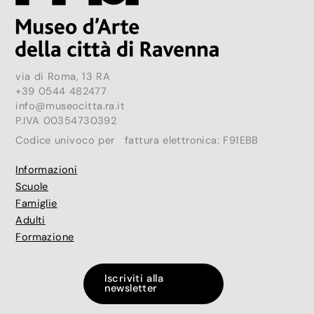
via di Roma, 13 RA
+39 0544 482477
info@museocitta.ra.it
P.IVA 00354730392
Codice univoco per fattura elettronica: F91EBB
Informazioni
Scuole
Famiglie
Adulti
Formazione
Iscriviti alla
newsletter