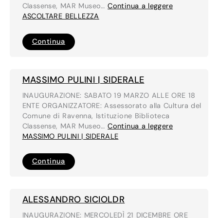
Classense, MAR Museo…
Continua a leggere
ASCOLTARE BELLEZZA
ASCOLTARE
Continua
BELLEZZA
MASSIMO PULINI | SIDERALE
INAUGURAZIONE: SABATO 19 MARZO ALLE ORE 18
ENTE ORGANIZZATORE: Assessorato alla Cultura del
Comune di Ravenna, Istituzione Biblioteca
Classense, MAR Museo…
Continua a leggere
MASSIMO PULINI | SIDERALE
MASSIMO
Continua
PULINI
|
SIDERALE
ALESSANDRO SICIOLDR
INAUGURAZIONE: MERCOLEDÌ 21 DICEMBRE ORE