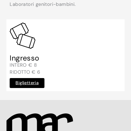
Laboratori genitori-bambini.
Ingresso
INTERO € 8
RIDOTTO € 6
Biglietteria