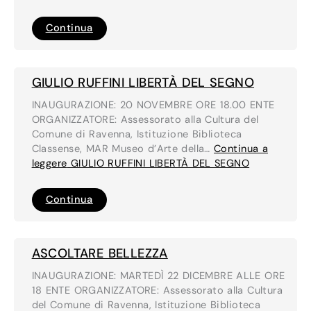
LUCA
Continua
ZAMOC
THE
BEARERS
OF
THE
GIULIO RUFFINI LIBERTÀ DEL SEGNO
CROSS
/
INAUGURAZIONE: 20 NOVEMBRE ORE 18.00 ENTE
EQUINOZIO
DI
ORGANIZZATORE: Assessorato alla Cultura del
PRIMAVERA
Comune di Ravenna, Istituzione Biblioteca
Classense, MAR Museo d’Arte della…
Continua a
leggere
GIULIO RUFFINI LIBERTÀ DEL SEGNO
GIULIO
Continua
RUFFINI
LIBERTÀ
DEL
SEGNO
ASCOLTARE BELLEZZA
INAUGURAZIONE: MARTEDÌ 22 DICEMBRE ALLE ORE
18 ENTE ORGANIZZATORE: Assessorato alla Cultura
del Comune di Ravenna, Istituzione Biblioteca