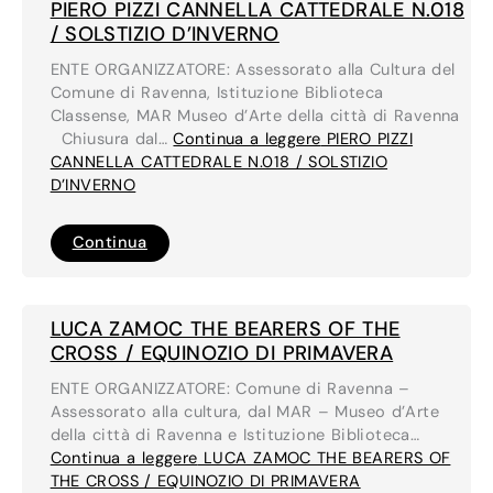
IL
PIERO PIZZI CANNELLA CATTEDRALE N.018
SECENTENARIO
DELLA
/ SOLSTIZIO D’INVERNO
MORTE
DI
ENTE ORGANIZZATORE: Assessorato alla Cultura del
DANTE
Comune di Ravenna, Istituzione Biblioteca
Classense, MAR Museo d’Arte della città di Ravenna
Chiusura dal…
Continua a leggere
PIERO PIZZI
CANNELLA CATTEDRALE N.018 / SOLSTIZIO
D’INVERNO
PIERO
Continua
PIZZI
CANNELLA
CATTEDRALE
N.018
/
LUCA ZAMOC THE BEARERS OF THE
SOLSTIZIO
D’INVERNO
CROSS / EQUINOZIO DI PRIMAVERA
ENTE ORGANIZZATORE: Comune di Ravenna –
Assessorato alla cultura, dal MAR – Museo d’Arte
della città di Ravenna e Istituzione Biblioteca…
Continua a leggere
LUCA ZAMOC THE BEARERS OF
THE CROSS / EQUINOZIO DI PRIMAVERA