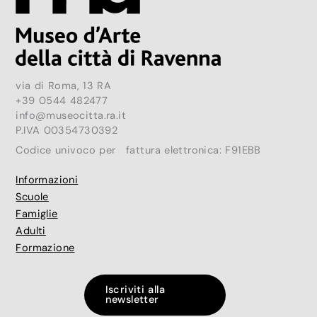
via di Roma, 13 RA
+39 0544 482477
info@museocitta.ra.it
P.IVA 00354730392
Codice univoco per fattura elettronica: F91EBB
Informazioni
Scuole
Famiglie
Adulti
Formazione
Iscriviti alla
newsletter