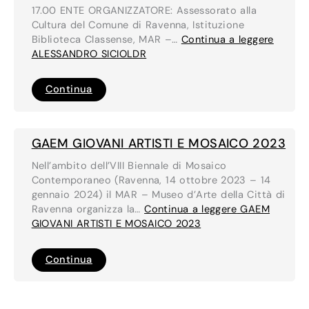
17.00 ENTE ORGANIZZATORE: Assessorato alla
Cultura del Comune di Ravenna, Istituzione
Biblioteca Classense, MAR –…
Continua a leggere
ALESSANDRO SICIOLDR
ALESSANDRO
Continua
SICIOLDR
GAEM GIOVANI ARTISTI E MOSAICO 2023
Nell’ambito dell’VIII Biennale di Mosaico
Contemporaneo (Ravenna, 14 ottobre 2023 – 14
gennaio 2024) il MAR – Museo d’Arte della Città di
Ravenna organizza la…
Continua a leggere
GAEM
GIOVANI ARTISTI E MOSAICO 2023
GAEM
Continua
GIOVANI
ARTISTI
E
MOSAICO
2023