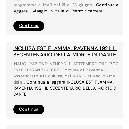
programma al MAR dal 21 al 23 giugno…
Continua a
leggere
Il viaggio in Italia di Pietro Scarnera
Il
Continua
viaggio
in
Italia
di
Pietro
INCLUSA EST FLAMMA. RAVENNA 1921: IL
Scarnera
SECENTENARIO DELLA MORTE DI DANTE
INAUGURAZIONE: VENERDÌ 11 SETTEMBRE ORE 17.00
ENTE ORGANIZZATORE: Comune di Ravenna –
Assessorato alla cultura, dal MAR – Museo d’Arte
della…
Continua a leggere
INCLUSA EST FLAMMA.
RAVENNA 1921: IL SECENTENARIO DELLA MORTE DI
DANTE
INCLUSA
Continua
EST
FLAMMA.
RAVENNA
1921: