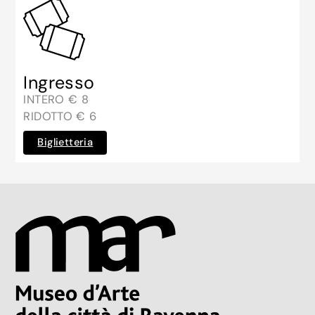
Ingresso
INTERO € 8
RIDOTTO € 6
Biglietteria