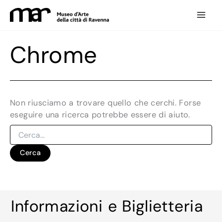
Vai
al
contenuto
Chrome
Non riusciamo a trovare quello che cerchi. Forse
eseguire una ricerca potrebbe essere di aiuto.
Cerca:
Informazioni e Biglietteria