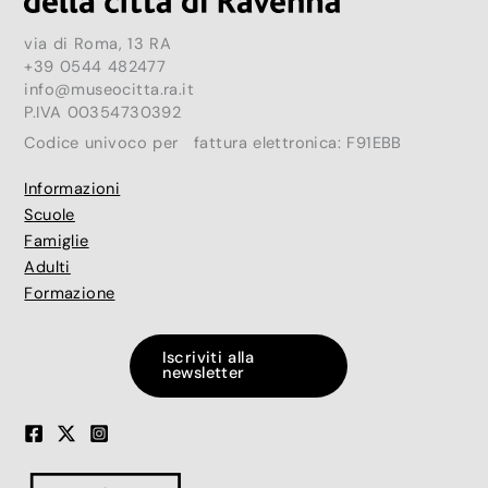
via di Roma, 13 RA
+39 0544 482477
info@museocitta.ra.it
P.IVA 00354730392
Codice univoco per fattura elettronica: F91EBB
Informazioni
Scuole
Famiglie
Adulti
Formazione
Iscriviti alla
newsletter