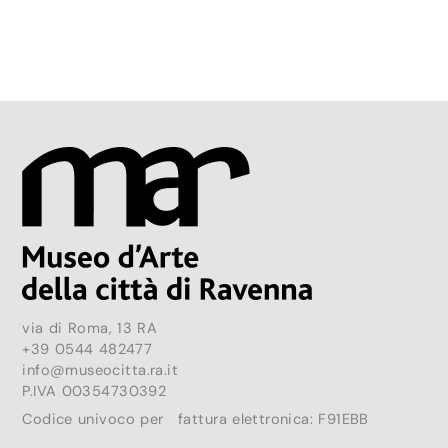
via di Roma, 13 RA
+39 0544 482477
info@museocitta.ra.it
P.IVA 00354730392
Codice univoco per fattura elettronica: F91EBB