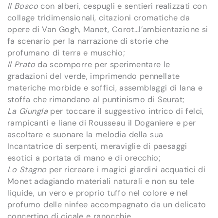
Il Bosco
con alberi, cespugli e sentieri realizzati con
collage tridimensionali, citazioni cromatiche da
opere di Van Gogh, Manet, Corot…l’ambientazione si
fa scenario per la narrazione di storie che
profumano di terra e muschio;
Il Prato
da scomporre per sperimentare le
gradazioni del verde, imprimendo pennellate
materiche morbide e soffici, assemblaggi di lana e
stoffa che rimandano al puntinismo di Seurat;
La Giungla
per toccare il suggestivo intrico di felci,
rampicanti e liane di Rousseau il Doganiere e per
ascoltare e suonare la melodia della sua
Incantatrice di serpenti, meraviglie di paesaggi
esotici a portata di mano e di orecchio;
Lo Stagno
per ricreare i magici giardini acquatici di
Monet adagiando materiali naturali e non su tele
liquide, un vero e proprio tuffo nel colore e nel
profumo delle ninfee accompagnato da un delicato
concertino di cicale e ranocchie.