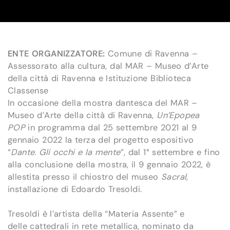
ENTE ORGANIZZATORE:
Comune di Ravenna –
Assessorato alla cultura, dal MAR – Museo d’Arte
della città di Ravenna e Istituzione Biblioteca
Classense
In occasione della mostra dantesca del MAR –
Museo d’Arte della città di Ravenna,
Un’Epopea
POP
in programma dal 25 settembre 2021 al 9
gennaio 2022 la terza del progetto espositivo
“
Dante. Gli occhi e la mente
”, dal 1° settembre e fino
alla conclusione della mostra, il 9 gennaio 2022, è
allestita presso il chiostro del museo
Sacral
,
installazione di Edoardo Tresoldi.
Tresoldi è l’artista della “Materia Assente” e
delle cattedrali in rete metallica, nominato da