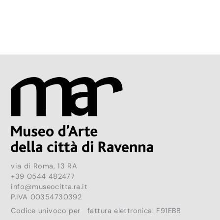
via di Roma, 13 RA
+39 0544 482477
info@museocitta.ra.it
P.IVA 00354730392
Codice univoco per fattura elettronica: F91EBB