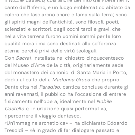
Il
Nobile Castello
, così anche definito dal Poeta nel IV
canto dell’Inferno, è un luogo emblematico abitato da
coloro che lasciarono onore e fama sulla terra; sono
gli spiriti magni dell’antichità, sono filosofi, poeti,
scienziati e scrittori, dagli occhi tardi e gravi, che
nella vita terrena furono uomini sommi per le loro
qualità morali ma sono destinati alla sofferenza
eterna perché privi delle virtù teologali.
Con
Sacral
, installata nel chiostro cinquecentesco
del Museo d’Arte della città, originariamente sede
del monastero dei canonici di Santa Maria in Porto,
dediti al culto della
Madonna Greca
che proprio
Dante cita nel
Paradiso
, cantica conclusa durante gli
anni ravennati, il pubblico ha l’occasione di entrare
fisicamente nell’opera, idealmente nel
Nobile
Castello
e, in un’azione quasi performativa,
ripercorrere il viaggio dantesco.
«Un’immagine archetipica» – ha dichiarato Edoardo
Tresoldi – «è in grado di far dialogare passato e