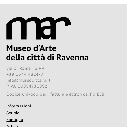
via di Roma, 13 RA
+39 0544 482477
info@museocitta.ra.it
P.IVA 00354730392
Codice univoco per fattura elettronica: F91EBB
Informazioni
Scuole
Famiglie
Adulti