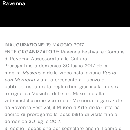
Ravenna
INAUGURAZIONE:
19 MAGGIO 2017
ENTE ORGANIZZATORE:
Ravenna Festival e Comune
di Ravenna Assessorato alla Cultura
Proroga fino a domenica 30 luglio 2017 della
mostra
Musiche
e della videoinstallazione
Vuoto
con Memoria
Vista la crescente affluenza di
pubblico riscontrata negli ultimi giorni alla mostra
fotografica Musiche di Lelli e Masotti e alla
videoinstallazione Vuoto con Memoria, organizzate
da Ravenna Festival, il Museo d’Arte della Città ha
deciso di prorogarne la possibilità di visita fino a
domenica 30 luglio 2017.
Si coglie l’occasione per segnalare anche il cambio