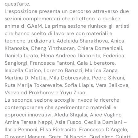
quest’arte.
L’esposizione presenta un percorso attraverso due
sezioni complementari che riflettono la duplice
anima di GAeM. La prima sezione riunisce gli artisti
che hanno scelto di lavorare con materiali e
tecniche tradizionali: Adelaida Sharakhova, Anica
Kitanoska, Cheng Yinzhuoran, Chiara Domenicali,
Daniela Iurato, Elena Andreea Diaconita, Federica
Sangiorgi, Francesca Fantoni, Gaia Liberatore,
Isabella Catino, Lorenzo Baruzzi, Marica Zanga,
Martina Di Mattia, Mila Dobresvska, Pedro Silvani,
Ruta Marija Tokarevaite, Sofia Liapis, Vera Belikova,
Vsevolod Prokhorov e Yuyu Zhao.
La seconda sezione accoglie invece le ricerche
contemporanee che sperimentano materiali e
approcci innovativi: Aleda Shqalsi, Alice Voglino,
Amira Teresa Nappi, Asia Fusco, Cecilia Damiani –
Ilaria Pennoni, Elisa Pietracito, Francesco D’Angelo,
Giovanni Manara, Greta Di Naccio, Guglielmo Culatti