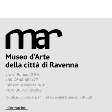
via di Roma, 13 RA
+39 0544 482477
info@museocitta.ra.it
P.IVA 00354730392
Codice univoco per fattura elettronica: F91EBB
Informazioni