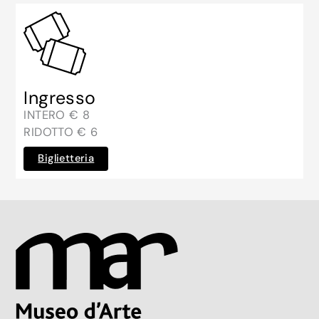
Ingresso
INTERO € 8
RIDOTTO € 6
Biglietteria