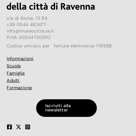
via di Roma, 13 RA
+39 0544 482477
info@museocitta.ra.it
P.IVA 00354730392
Codice univoco per fattura elettronica: F91EBB
Informazioni
Scuole
Famiglie
Adulti
Formazione
Iscriviti alla
newsletter