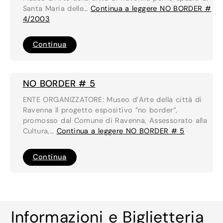
Santa Maria delle…
Continua a leggere
NO BORDER #
4/2003
NO
Continua
BORDER
#
4/2003
NO BORDER # 5
ENTE ORGANIZZATORE: Museo d’Arte della città di
Ravenna Il progetto espositivo “no border“,
promosso dal Comune di Ravenna, Assessorato alla
Cultura,…
Continua a leggere
NO BORDER # 5
NO
Continua
BORDER
#
5
Informazioni e Biglietteria