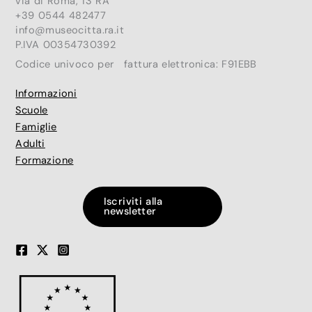
via di Roma, 13 RA
+39 0544 482477
info@museocitta.ra.it
P.IVA 00354730392
Codice univoco per fattura elettronica: F91EBB
Informazioni
Scuole
Famiglie
Adulti
Formazione
Iscriviti alla
newsletter