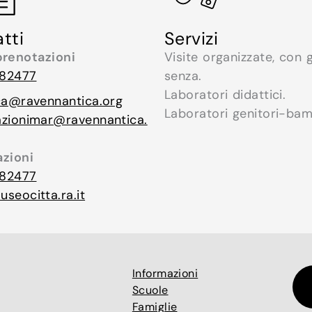
tti
Servizi
prenotazioni
Visite organizzate, con 
82477
senza.
Laboratori didattici.
ca@ravennantica.org
Laboratori genitori-bam
azionimar@ravennantica.
azioni
82477
seocitta.ra.it
Informazioni
Scuole
Famiglie