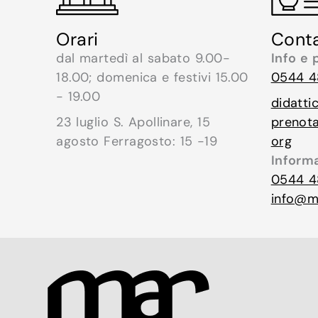
Conta
Orari
Info e 
dal martedì al sabato 9.00-
0544 4
18.00; domenica e festivi 15.00
- 19.00
didatti
prenot
23 luglio S. Apollinare, 15
org
agosto Ferragosto: 15 -19
Inform
0544 4
info@mu