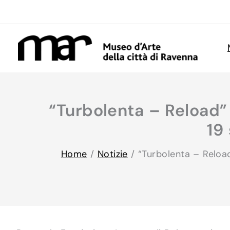
Vai
al
contenuto
“Turbolenta – Reload” 
19
Home
/
Notizie
/
“Turbolenta – Reloa