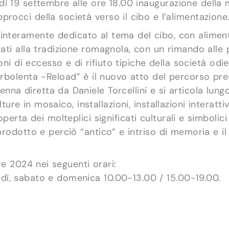
dì 19 settembre alle ore 18.00 inaugurazione della
rocci della società verso il cibo e l’alimentazione
interamente dedicato al tema del cibo, con alimenti
gati alla tradizione romagnola, con un rimando alle
ni di eccesso e di rifiuto tipiche della società odie
urbolenta -Reload” è il nuovo atto del percorso pr
na diretta da Daniele Torcellini e si articola lungo
lture in mosaico, installazioni, installazioni interatti
coperta dei molteplici significati culturali e simbol
prodotto e perciò “antico” e intriso di memoria e il
e 2024 nei seguenti orari:
rdì, sabato e domenica 10.00-13.00 / 15.00-19.00.