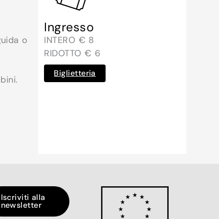
Ingresso
guida o
INTERO € 8
RIDOTTO € 6
Biglietteria
bini.
Iscriviti alla
newsletter