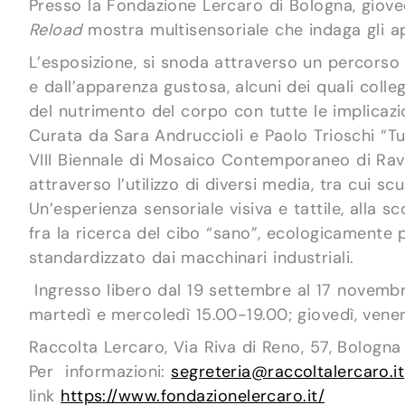
Presso la Fondazione Lercaro di Bologna, giove
Reload
mostra multisensoriale che indaga gli app
L’esposizione, si snoda attraverso un percorso 
e dall’apparenza gustosa, alcuni dei quali colle
del nutrimento del corpo con tutte le implicazio
Curata da Sara Andruccioli e Paolo Trioschi “T
VIII Biennale di Mosaico Contemporaneo di Raven
attraverso l’utilizzo di diversi media, tra cui scu
Un’esperienza sensoriale visiva e tattile, alla s
fra la ricerca del cibo “sano”, ecologicamente 
standardizzato dai macchinari industriali.
Ingresso libero dal 19 settembre al 17 novembr
martedì e mercoledì 15.00-19.00; giovedì, vene
Raccolta Lercaro, Via Riva di Reno, 57, Bologna
Per informazioni:
segreteria@raccoltalercaro.it
link
https://www.fondazionelercaro.
it/