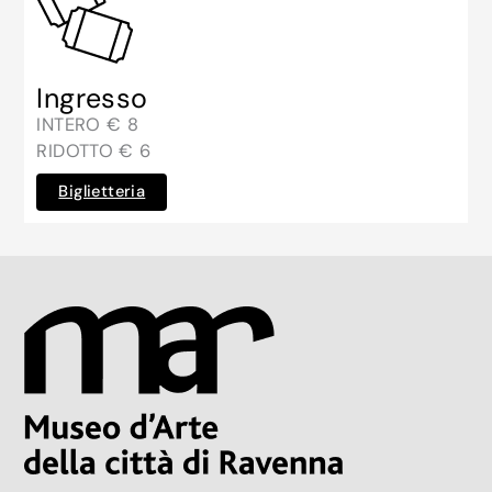
Ingresso
INTERO € 8
RIDOTTO € 6
Biglietteria