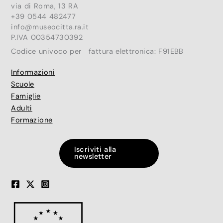
via di Roma, 13 RA
+39 0544 482477
info@museocitta.ra.it
P.IVA 00354730392
Codice univoco per fattura elettronica: F91EBB
Informazioni
Scuole
Famiglie
Adulti
Formazione
Iscriviti alla
newsletter